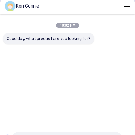
계속하다
Ren Connie
추천된 제품
10:02 PM
Good day, what product are you looking for?
DY-J8833 엘
금속 수리 접착
방수 맑은 고강
5분 수정 아
리베이터 케이
제 철강 자동차
성 접착제 AB
릴 AB 접착
지용 특수 접착
라디에이터 물
접착제 변형 아
에포시 樹脂 
제
탱크 100g AB
크릴 AB 접착제
접착제
용접 접착제
최고의 가격
최고의 가격
최고의 가격
최고의 가
Desktop Site
홈
사이트맵
연락처
사이트맵
개인 정보 정책
품질
에폭시 AB 접착제
중국 공장.Copyright © 2026 Hunan Baxiongdi