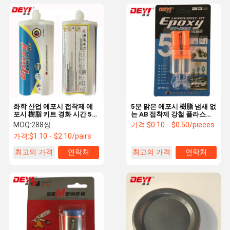
화학 산업 에포시 접착제 에
5분 맑은 에포시 樹脂 냄새 없
포시 樹脂 키트 경화 시간 5
는 AB 접착제 강철 플라스틱
분
그리고 다재다능
MOQ:
288쌍
가격:
$0.10 - $0.50/pieces
가격:
$1.10 - $2.10/pairs
최고의 가격
연락처
최고의 가격
연락처