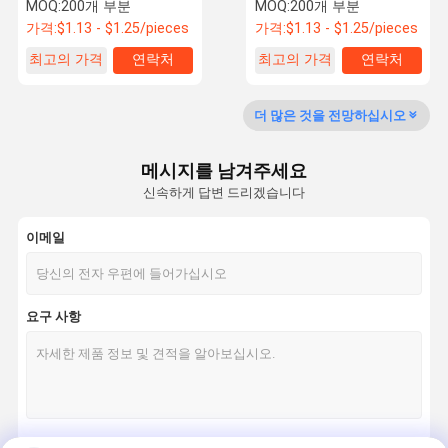
거운 작업 장착용 접착제
제
MOQ:
200개 부분
MOQ:
200개 부분
가격:
$1.13 - $1.25/pieces
가격:
$1.13 - $1.25/pieces
최고의 가격
연락처
최고의 가격
연락처
공장 투어
품질 관리
저희와 연락
뉴스
더 많은 것을 전망하십시오
메시지를 남겨주세요
신속하게 답변 드리겠습니다
사건
이메일
에폭시 AB 접착제
변경된 아크릴 접착제
요구 사항
더 이상 네일은 접착합니다
나사 고정제 접착제
가스킷 제조사