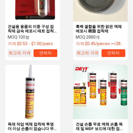
건설용 용품의 이중 구성 접
흑백 결합을 위한 맑은 액체
착제 금속 에포시 매트 접착
에포시 樹脂 접착제
제
MOQ:
100쌍
MOQ:
2880개
가격:
$0.53 - $1.00/pairs
가격:
$0.45/pieces >=2880 pieces
최고의 가격
연락처
최고의 가격
연락처
집
제품
비디오
우리 에 관한
것
목재 작업 액체 접착제 투명
건설 손톱 무료 액체 손톱 목
더 이상 손톱이 없습니다 무
재 및 MDF 보드에 대한 접착