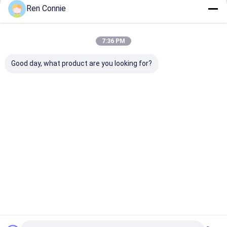
Ren Connie
502 슈퍼 글루
계속하다
세라믹 타일 밀착제
7:36 PM
하드웨어 전자 접착제
우리의 카테고리
Good day, what product are you looking for?
자동차 접착제
가정용 수리 접착제
장식 가구 접착제
에폭시 AB 접착
변경된 아크릴
더 이상 네일은
나사 고정제
제
접착제
접착합니다
착제
Desktop Site
홈
사이트맵
연락처
사이트맵
개인 정보 정책
품질
에폭시 AB 접착제
중국 공장.Copyright © 2026 Hunan Baxiongdi