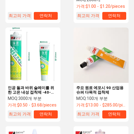
가격:
$1.00 - $1.20/pieces
최고의 가격
연락처
최고의 가격
연락처
인공 돌과 바위 슬레이를 위
주요 원료 에포시 90 산업용
한 고온 내성 접착제 -40-
슈퍼 다목적 접착제
120C
MOQ:
3000개 부분
MOQ:
100개 부분
가격:
$0.50 - $3.68/pieces
가격:
$13.00 - $285.00/pieces
최고의 가격
연락처
최고의 가격
연락처