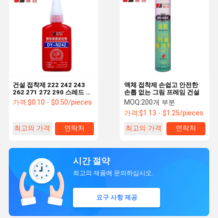
건설 접착제 222 242 243
액체 접착제 손쉽고 안전한
262 271 272 290 스레드 시
손톱 없는 그림 프레임 건설
일러 스레드 스레드 스레더
가격:
$0.10 - $0.50/pieces
MOQ:
200개 부분
틱소트로픽 아네로브 스크루
가격:
$1.13 - $1.25/pieces
최고의 가격
연락처
최고의 가격
연락처
시간 절약
최고의 제품에 문의하십시오.
요구 사항 제공