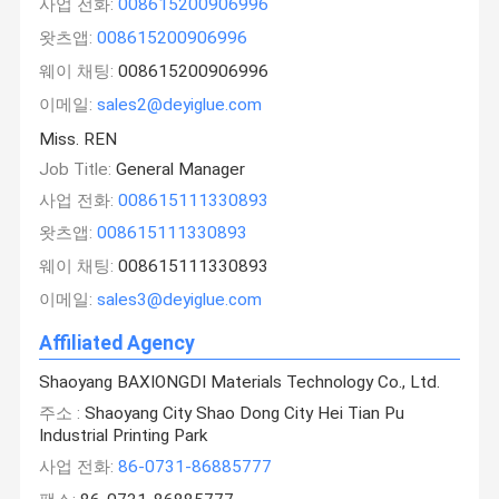
사업 전화:
008615200906996
왓츠앱:
008615200906996
웨이 채팅:
008615200906996
이메일:
sales2@deyiglue.com
Miss. REN
Job Title:
General Manager
사업 전화:
008615111330893
왓츠앱:
008615111330893
웨이 채팅:
008615111330893
이메일:
sales3@deyiglue.com
Affiliated Agency
Shaoyang BAXIONGDI Materials Technology Co., Ltd.
주소 :
Shaoyang City Shao Dong City Hei Tian Pu
Industrial Printing Park
사업 전화:
86-0731-86885777