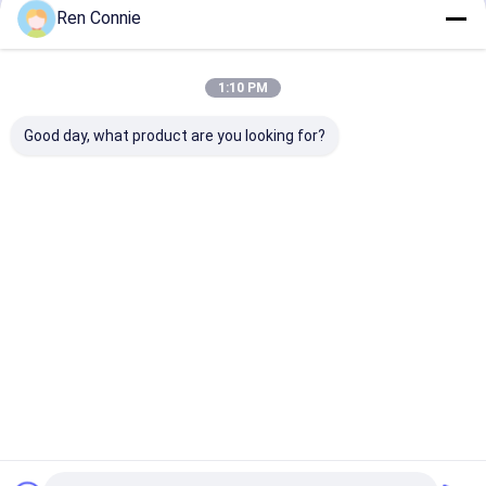
Ren Connie
502 슈퍼 글루
계속하다
세라믹 타일 밀착제
1:10 PM
하드웨어 전자 접착제
우리의 카테고리
Good day, what product are you looking for?
자동차 접착제
가정용 수리 접착제
장식 가구 접착제
에폭시 AB 접착
변경된 아크릴
더 이상 네일은
나사 고정제
제
접착제
접착합니다
착제
Desktop Site
홈
사이트맵
연락처
사이트맵
개인 정보 정책
품질
에폭시 AB 접착제
중국 공장.Copyright © 2026 Hunan Baxiongdi