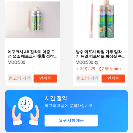
에포크시 AB 접착제 이중 구
방수 에포시 타일 가루 밀착
성 요소 에포크시 樹脂 접착
기 듀얼 컴포넌트 화장실 수
제 세라믹 타일 틈을 채우기
리용 접착제
MOQ:
500
MOQ:
500 쌍
및 바닥 타일 접착 봉쇄 솔루
가격:
$2.29 - $2.58/pairs
션에 완벽
최고의 가격
연락처
최고의 가격
연락처
시간 절약
최고의 제품에 문의하십시오.
요구 사항 제공