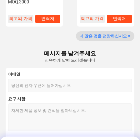
Epoxy AB Glue with 3-5
의 2 구성 요소 아크릴 접착제
MOQ:
3000
mins Initial Curing 24
Hours Fully Curing and 6
Months Shelf Life
최고의 가격
연락처
최고의 가격
연락처
공장 투어
품질 관리
저희와 연락
뉴스
더 많은 것을 전망하십시오
메시지를 남겨주세요
신속하게 답변 드리겠습니다
사건
이메일
에폭시 AB 접착제
변경된 아크릴 접착제
요구 사항
더 이상 네일은 접착합니다
나사 고정제 접착제
가스킷 제조사